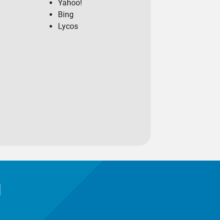
Yahoo
!
Bing
Lycos
l