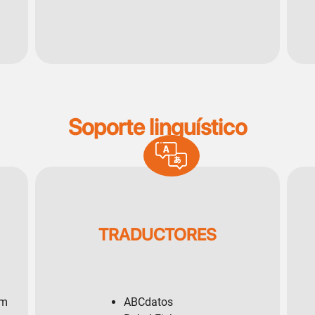
Soporte linguístico
SVG
TRADUCTORES
om
ABCdatos