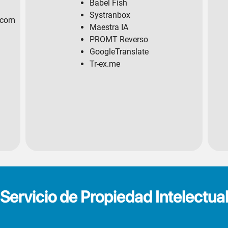
Babel Fish
Systranbox
.com
Maestra IA
PROMT Reverso
GoogleTranslate
Tr-ex.me
Servicio de Propiedad Intelectua