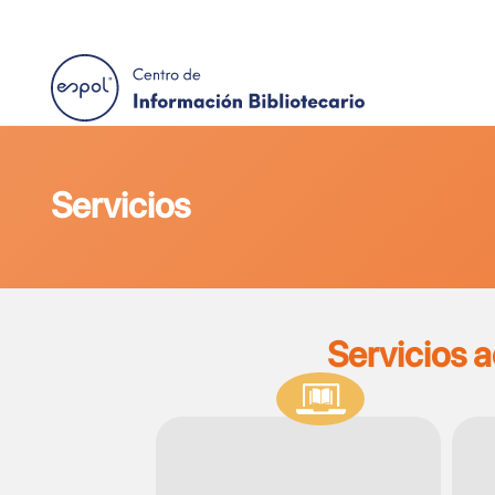
Contáctanos
Ir a ESPOL
A+
A
Pasar al contenido principal
Servicios
Servicios 
SVG