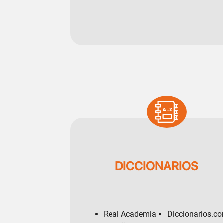
ar
SVG
DICCIONARIOS
Real Academia
Diccionarios.c